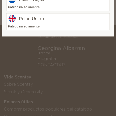
$275.00
Patrocina solamente
Próximamente
Reino Unido
Patrocina solamente
Georgina Albarran
Director
Biografía
CONTACTAR
Vida Scentsy
Sobre Scentsy
Scentsy Generosity
Enlaces útiles
Comprar productos populares del catálogo