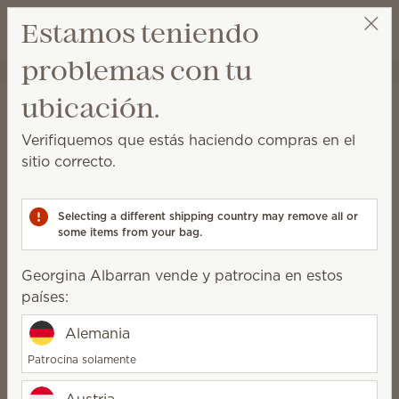
Ver el carrito
Estamos teniendo
Lista de dese
problemas con tu
Georgina Albarran
Selecciona una reunión
Inicio
Limpieza
Limpiador para Baño
ubicación.
Limpiador para baño
Verifiquemos que estás haciendo compras en el
Este spray libre de amoníaco se formuló para
sitio correcto.
eliminar moho, residuos de jabón y suciedad
fácilmente.
Selecting a different shipping country may remove all or
5 Resultados
Relevancia
Filter
some items from your bag.
Georgina Albarran vende y patrocina en estos
países:
Limpiador para Baño
Alemania
Limpiador para Baño
Berry Sweet
Patrocina solamente
Ocean Air & Coconut
Water