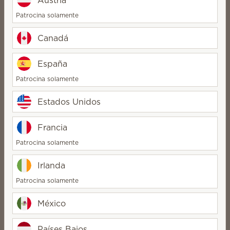
Austria
$275.00
$275.00
Patrocina solamente
Quantity
Quantity
Canadá
España
Limpiador para Baño
Patrocina solamente
Limpiador para Baño
Isle of Clover
Sun-Drenched Cotton
Estados Unidos
$275.00
$275.00
Quantity
Quantity
Francia
Patrocina solamente
Irlanda
Patrocina solamente
Nuevo
México
Limpiador para Baño
Frosted Eucalyptus
Países Bajos