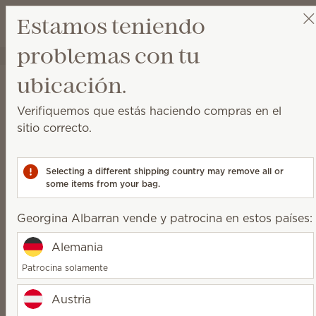
Ver el carri
Estamos teniendo
Lista de d
problemas con tu
Georgina Albarran
Selecciona una reunión
Aviso de la Política de
ubicación.
Privacidad de Scentsy,
Verifiquemos que estás haciendo compras en el
sitio correcto.
Inc.
Introducción
Selecting a different shipping country may remove all or
some items from your bag.
Scentsy, Inc., una compañía constituida bajo las leyes
del estado de Idaho, EE.UU., entiende la importancia
Georgina Albarran vende y patrocina en estos países:
de la privacidad de las personas (en adelante
denominadas “usuarios” y "usted"). Scentsy también
Alemania
es responsable del mantenimiento de los sitios web
Patrocina solamente
de varias compañías y marcas afiliadas, incluidas las
siguientes: Scentsy New Zealand, ULC; Scentsy Pty;
Austria
Scentsy de México S de RL de CV; Scentsy Canada